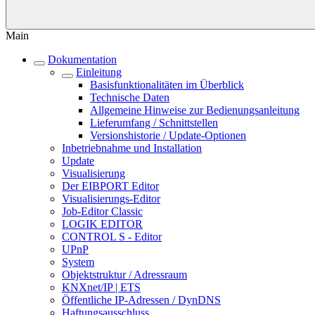
Main
Dokumentation
Einleitung
Basisfunktionalitäten im Überblick
Technische Daten
Allgemeine Hinweise zur Bedienungsanleitung
Lieferumfang / Schnittstellen
Versionshistorie / Update-Optionen
Inbetriebnahme und Installation
Update
Visualisierung
Der EIBPORT Editor
Visualisierungs-Editor
Job-Editor Classic
LOGIK EDITOR
CONTROL S - Editor
UPnP
System
Objektstruktur / Adressraum
KNXnet/IP | ETS
Öffentliche IP-Adressen / DynDNS
Haftungsausschluss