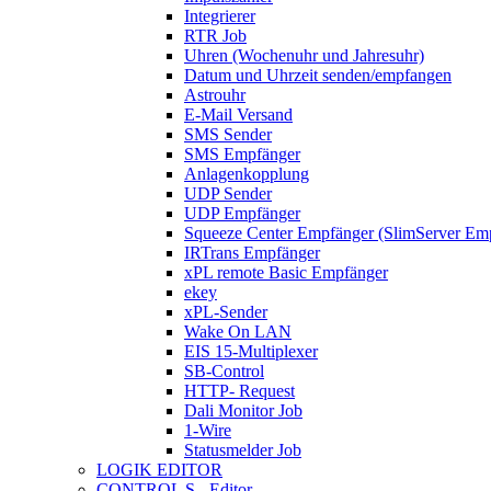
Integrierer
RTR Job
Uhren (Wochenuhr und Jahresuhr)
Datum und Uhrzeit senden/empfangen
Astrouhr
E-Mail Versand
SMS Sender
SMS Empfänger
Anlagenkopplung
UDP Sender
UDP Empfänger
Squeeze Center Empfänger (SlimServer Em
IRTrans Empfänger
xPL remote Basic Empfänger
ekey
xPL-Sender
Wake On LAN
EIS 15-Multiplexer
SB-Control
HTTP- Request
Dali Monitor Job
1-Wire
Statusmelder Job
LOGIK EDITOR
CONTROL S - Editor