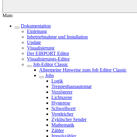
Main
Dokumentation
Einleitung
Inbetriebnahme und Installation
Update
Visualisierung
Der EIBPORT Editor
Visualisierungs-Editor
Job-Editor Classic
Allgemeine Hinweise zum Job Editor Classic
Jobs
Logik
Treppenhausautomat
Verzögerer
Lichtszene
Hysterese
Schwellwert
Vergleicher
Zyklischer Sender
Mathematik
Zähler
Impulszähler